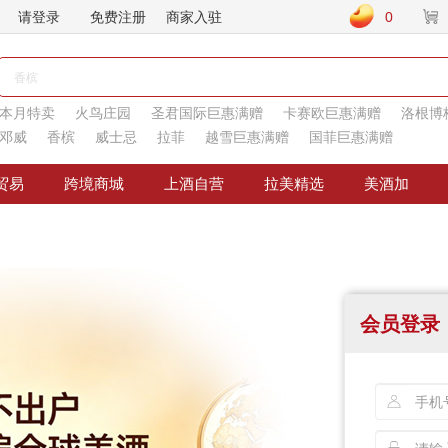
请登录
免费注册
商家入驻
0
本月特卖
火鸟庄园
圣君国际巨惠满赠
卡赛欧巨惠满赠
洛根博
邓威
香槟
威士忌
拉菲
越雪巨惠满赠
国菲巨惠满赠
贸易
跨境商城
上酒自营
拉美精选
美酒加
会员登录