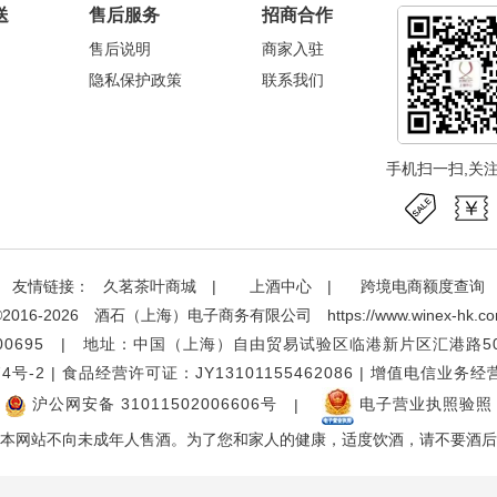
送
售后服务
招商合作
售后说明
商家入驻
隐私保护政策
联系我们
手机扫一扫,关
友情链接：
久茗茶叶商城
|
上酒中心
|
跨境电商额度查询
ght©2016-2026 酒石（上海）电子商务有限公司
https://www.winex-hk.c
8300695 | 地址：中国（上海）自由贸易试验区临港新片区汇港路50
4号-2
|
食品经营许可证：JY13101155462086
|
增值电信业务经营许
沪公网安备 31011502006606号
|
电子营业执照验照
本网站不向未成年人售酒。为了您和家人的健康，适度饮酒，请不要酒后