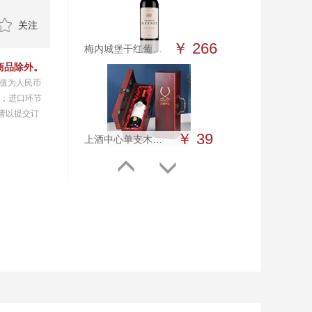
关注
￥ 266
梅内城堡干红葡萄酒2013
商品除外。
限值为人民币
%；进口环节
请以提交订
￥ 39
上酒中心单支木盒（附酒具）
￥ 259
博思岱城堡贵腐甜白葡萄酒2015