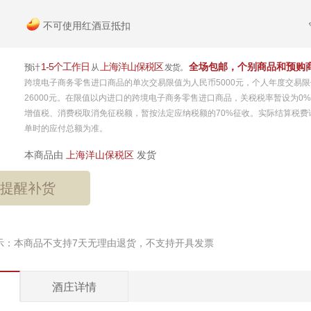
不可使用红酒豆抵扣
1-5个工作日
上海洋山保税区
全场包邮，个别商品和预购
预计
从
发货。
跨境电子商务零售进口商品的单次交易限值为人民币5000元，个人年度交易
26000元。在限值以内进口的跨境电子商务零售进口商品，关税税率暂设为0
增值税、消费税取消免征税额，暂按法定应纳税额的70%征收。实际结算税费
单时的应付总额为准。
本商品由
上海洋山保税区
发货
提醒补货
示：本商品不支持7天无理由退货，不支持开具发票
酒庄详情