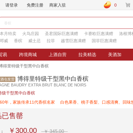
请登录
免费注册
商家入驻
0
本月特卖
火鸟庄园
圣君国际巨惠满赠
卡赛欧巨惠满赠
洛根博
邓威
香槟
威士忌
拉菲
越雪巨惠满赠
国菲巨惠满赠
贸易
跨境商城
上酒自营
拉美精选
美酒加
博得里特级干型黑中白香槟
博得里特级干型黑中白香槟
上酒仓发货
GNE BAUDRY EXTRA BRUT BLANC DE NOIRS
特级干型黑中白香槟
660年，家族传承11代香槟名家 白色果香、桃子香梨、口感清爽、回味
品已售罄
￥300.00
￥ 345.00
价：