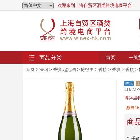
欢迎来到上海自贸区酒类跨境电商平台！
商品分类
首页
一般
首页
>
法国
>
香槟,起泡酒
>
博得里
>
香槟
>
香槟
>
香槟
>
跨境
CHAMPA
博得里
源自1
商
到手