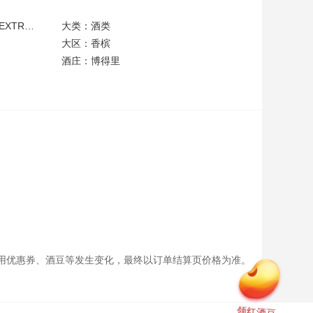
￥ 99.8
上酒中心品牌定制双支勃艮第水晶酒杯
外文名称：CHAMPAGNE BAUDRY EXTRA BRUT BLANC DE NOIRS
大类：酒类
大区：香槟
酒庄：博得里
￥
宝得根城堡干红葡萄酒2010
2198
用优惠券、酒豆等发生变化，最终以订单结算页价格为准。
领红酒豆