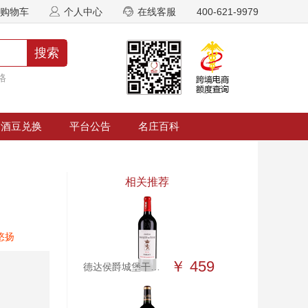
购物车
个人中心
在线客服
400-621-9979
搜索
格
酒豆兑换
平台公告
名庄百科
相关推荐
悠扬
￥ 459
德达侯爵城堡干红葡萄酒2016