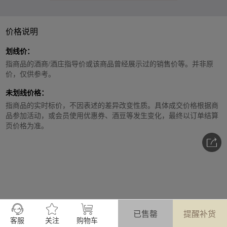
价格说明
划线价：
指商品的酒商/酒庄指导价或该商品曾经展示过的销售价等。并非原
价，仅供参考。
未划线价格：
指商品的实时标价，不因表述的差异改变性质。具体成交价格根据商
品参加活动，或会员使用优惠券、酒豆等发生变化，最终以订单结算
页价格为准。
已售罄
提醒补货
客服
关注
购物车