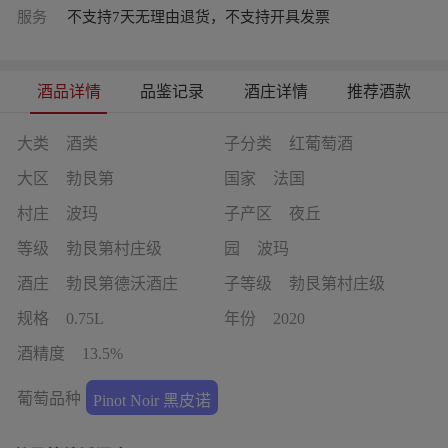
服务
不支持7天无理由退货，不支持开具发票
酒品详情
品鉴记录
酒庄详情
推荐酒款
大类
酒类
子分类
红葡萄酒
大区
勃艮第
国家
法国
村庄
波玛
子产区
夜丘
等级
勃艮第村庄级
园
波玛
酒庄
勃艮第德沃酒庄
子等级
勃艮第村庄级
规格
0.75L
年份
2020
酒精度
13.5%
葡萄品种
Pinot Noir 黑皮诺