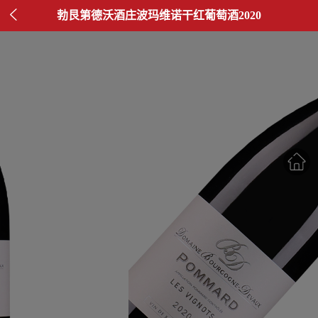

勃艮第德沃酒庄波玛维诺干红葡萄酒2020